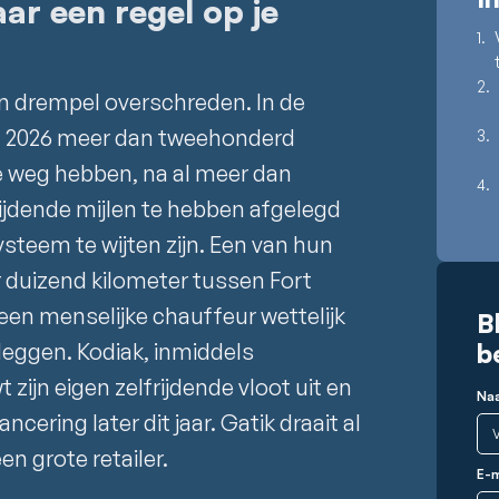
ar een regel op je
en drempel overschreden. In de
nd 2026 meer dan tweehonderd
e weg hebben, na al meer dan
ijdende mijlen te hebben afgelegd
steem te wijten zijn. Een van hun
r duizend kilometer tussen Fort
een menselijke chauffeur wettelijk
B
leggen. Kodiak, inmiddels
b
ijn eigen zelfrijdende vloot uit en
Na
cering later dit jaar. Gatik draait al
n grote retailer.
E-m