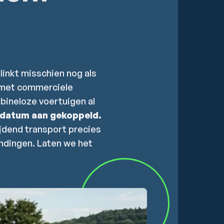
linkt misschien nog als
s met commerciele
abineloze voertuigen al
n datum aan gekoppeld.
jdend transport precies
endingen. Laten we het