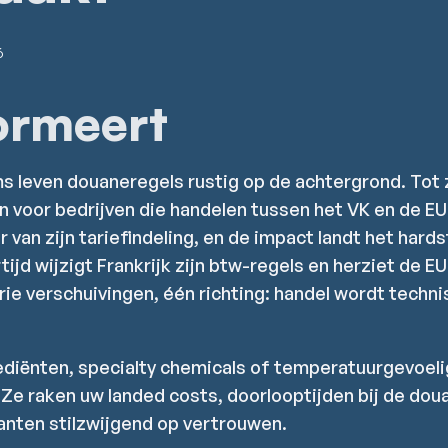
6
ormeert
 leven douaneregels rustig op de achtergrond. Tot z
 voor bedrijven die handelen tussen het VK en de EU
 van zijn tariefindeling, en de impact landt het har
ijd wijzigt Frankrijk zijn btw-regels en herziet de E
ie verschuivingen, één richting: handel wordt techni
diënten, specialty chemicals of temperatuurgevoelig
 Ze raken uw landed costs, doorlooptijden bij de dou
lanten stilzwijgend op vertrouwen.