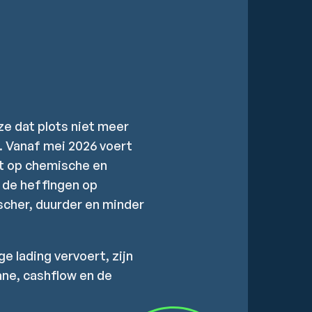
e dat plots niet meer
. Vanaf mei 2026 voert
dst op chemische en
U de heffingen op
scher, duurder en minder
e lading vervoert, zijn
ane, cashflow en de