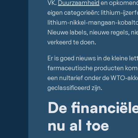
VK.
Duurzaamheid
en opkomend
eigen categorieën: lithium-ijzer
lithium-nikkel-mangaan-kobalto
Nieuwe labels, nieuwe regels, n
verkeerd te doen.
Er is goed nieuws in de kleine le
farmaceutische producten kome
een nultarief onder de WTO-akko
geclassificeerd zijn.
De financiël
nu al toe