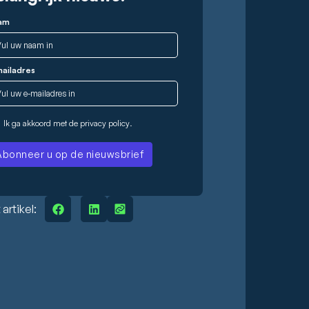
voor complexe vraagstukken
am
ailadres
Ik ga akkoord met de
privacy policy
.
 artikel: