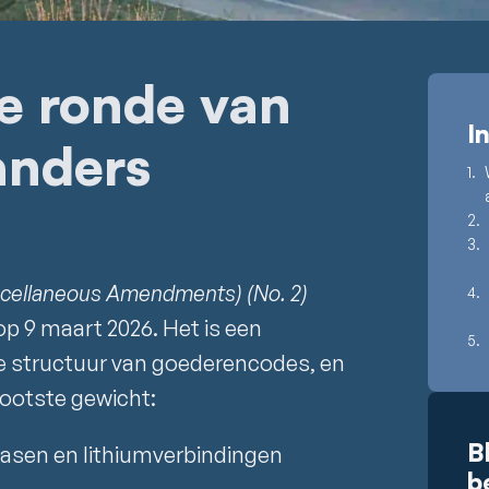
 ronde van
I
anders
scellaneous Amendments) (No. 2)
op 9 maart 2026. Het is een
de structuur van goederencodes, en
ootste gewicht:
B
asen en lithiumverbindingen
b