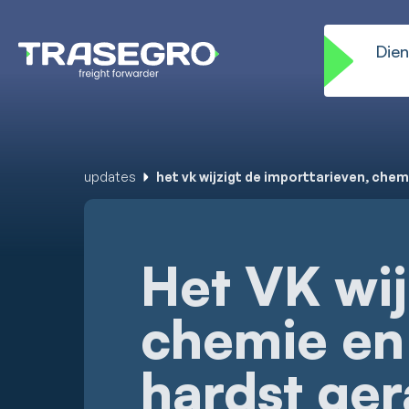
Dien
updates
het vk wijzigt de importtarieven, che
Het VK wij
chemie en
hardst ger