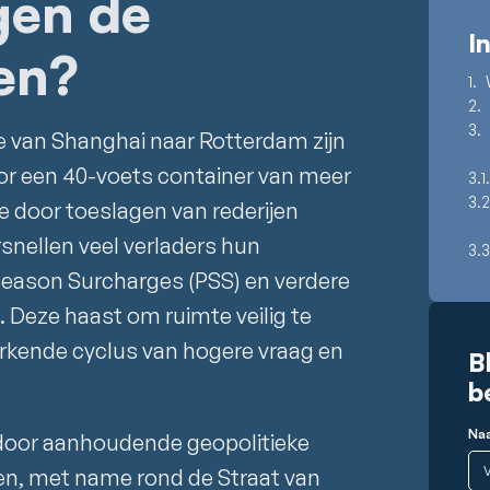
gen de
I
en?
e van Shanghai naar Rotterdam zijn
or een 40-voets container van meer
e door toeslagen van rederijen
ersnellen veel verladers hun
eason Surcharges (PSS) en verdere
. Deze haast om ruimte veilig te
terkende cyclus van hogere vraag en
B
b
Na
door aanhoudende geopolitieke
n, met name rond de Straat van