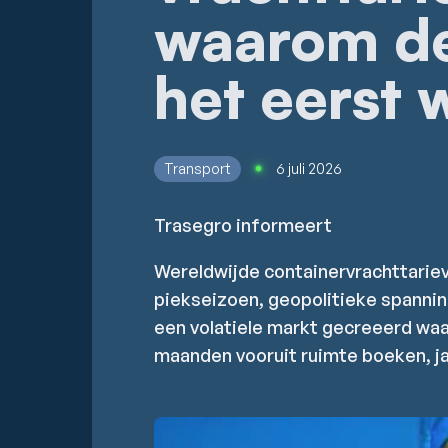
waarom de
het eerst 
Transport
6 juli 2026
Trasegro informeert
Wereldwijde containervrachttariev
piekseizoen, geopolitieke spanni
een volatiele markt gecreeerd waar
maanden vooruit ruimte boeken, j