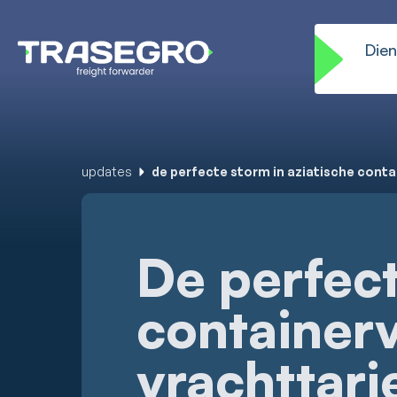
Dien
updates
de perfecte storm in aziatische conta
De perfect
container
vrachttari