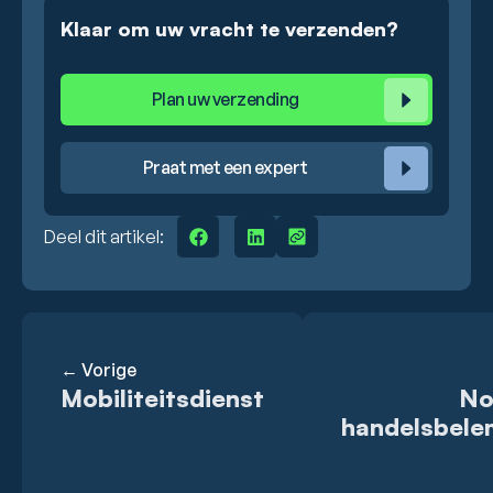
Klaar om uw vracht te verzenden?
Plan uw verzending
Praat met een expert
Deel dit artikel:
← Vorige
Mobiliteitsdienst
No
handelsbel